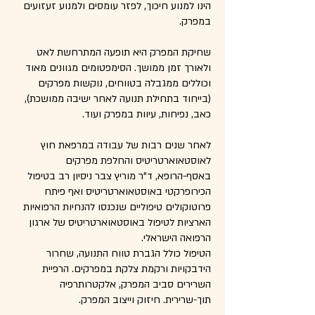
הינו למנוע חיכוך, לפזר עומסים ולמנוע זעזועים
במפרק.
שחיקת המפרק היא תופעה המתרחשת לאט
ולאורך זמן ממושך. הסימפטומים מגוונים מאוד
וכוללים ממגבלה בטווחים, נוקשות מפרקים
(בייחוד בתחילת תנועה לאחר ישיבה ממושכת),
כאב, נפיחות, עיוות במפרק ועוד.
לאחר שנים רבות של עבודה במרפאת חוץ
לאוסטאוארטריטיס והחלפת מפרקים
באסף-הרופא, ד"ר מוריץ צבר ניסיון רב בטיפול
הכירופרקטי באוסטאוארטריטיס ואף פיתח
פרוטוקולים טיפוליים שנכנסו להנחיות הרפואיות
הארציות לטיפול באוסטאוארטריטיס של ארגון
הרפואה הישראלי.
הטיפול כולל הגברת טווח התנועה, שחרור
הידבקויות ורקמת צלקת במפרקים. הרפיית
השרירים סביב המפרק, אלקטרותרפיה
תוך-שרירית. חיזוק וייצוב המפרק.