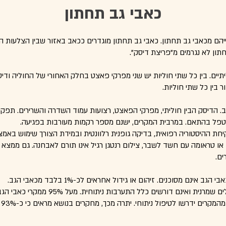
כאבי גב תחתון
 בחייהם מכאבי גב תחתון. כאבי גב תחתון מוגדרים ככאב באזור שבין הצלעות 
תון לא נגרמים מ"פריצת דיסק".
יתיים. בין כל שתי חוליות יש שני מפרקי פאצט בחלק האחורי של החוליה ודי
 בין כל שתי חוליות.
. הדיסק הבין חוליתי, מפרקי הפאצט, רצועות עמוד השדרה והשרירים. תפקי
לטפל בהתאם. במרבית המקרים, ישנם מספר רקמות מעורבות בפגיעה.
 טראומה עם חשד לשבר, צילום רנטגן רגיל אינו תורם לאבחנה. גם ממצא ש
ים.
ינם מסוכנים. זיהום או גידול אחראים לכ-1% בלבד מכאבי הגב.
הרוב המכריע של כאבי הגב התחתון מטופלים שמרנית וא
יט