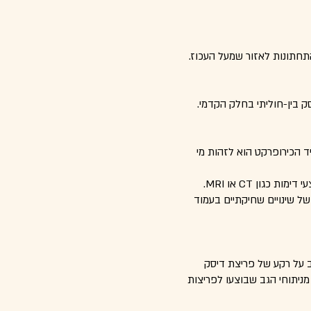
התחתונות לאזור שמעל העכוז.
סק בין-חוליתי בחלק הקדמי.
ד הכירופרקט הוא לזהות מי
אבחון כאבי הגב התחתון מתבצע על ידי לקיחת ההיסטוריה רפואית, בדיקה גופנית רלוונטית ובמידת הצורך שימוש באמצעי דימות כגון CT או MRI.
ל שינויים שחיקתיים בעמוד
ינם דורשים כלל התערבות ניתוחית. מעל 95% ממקרי כאבי הגב על רקע של פריצת דיסק
ופלו בהצלחה בצורה שמרנית ורק כ-5% מהמקרים ידרשו לטיפול ניתוחי. יתרה מכך, מחקרים בנושא מראים כי כ-93% מניתוחי הגב שבוצעו לפריצות