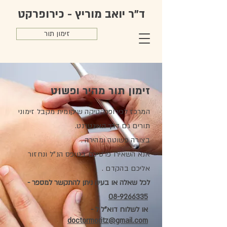
ד"ר יואב מוריץ - כירופרקט
זימון תור
זימון תור מהיר ופשוט
המרכז לכירופרקטיקה שיקומית מקבל זימוני
תורים גם דרך האינטרנט.
בצורה פשוטה ומהירה .
אנא השאירו פרטיכם בטופס הנ"ל ונחזור
אליכם בהקדם .
לכל שאלה או בעיה ניתן להתקשר למספר -
08-9266335
או לשלוח דוא"ל ל -
doctormoritz@gmail.com