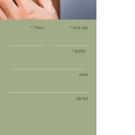
שם מלא
דוא"ל
טלפון
נושא
הודעה